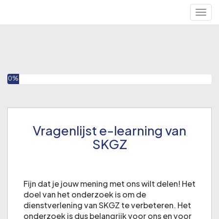
Togg
U heeft 0% van deze enquête ingevuld
0%
Vragenlijst e-learning van
SKGZ
Fijn dat je jouw mening met ons wilt delen! Het
doel van het onderzoek is om de
dienstverlening van SKGZ te verbeteren. Het
onderzoek is dus belangrijk voor ons en voor