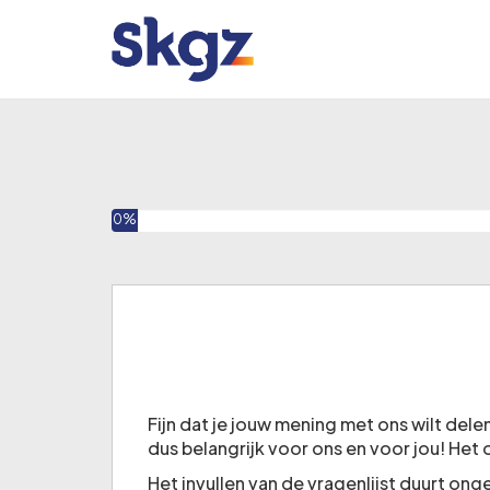
U heeft 0% van deze enquête ingevuld
0%
Fijn dat je jouw mening met ons wilt del
dus belangrijk voor ons en voor jou! Het
Het invullen van de vragenlijst duurt on